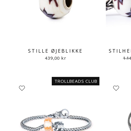
STILLE ØJEBLIKKE
STILHE
Nor
439,00 kr
1.1
TROLLBEADS CLUB