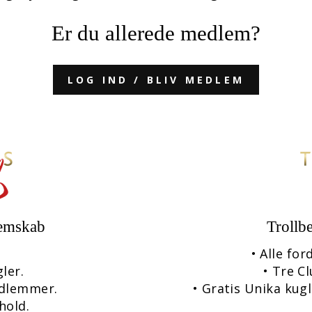
Er du allerede medlem?
LOG IND / BLIV MEDLEM
lemskab
Trollb
• Alle fo
ler.
• Tre Cl
edlemmer.
• Gratis Unika kugl
hold.