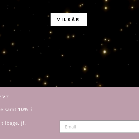
VILKÅR
EV?
dre samt
10% i
tilbage, jf.