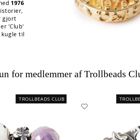
 med
1976
istorier,
 gjort
er 'Club'
kugle til
un for medlemmer af Trollbeads Cl
TROLLBEADS CLUB
TROLLB