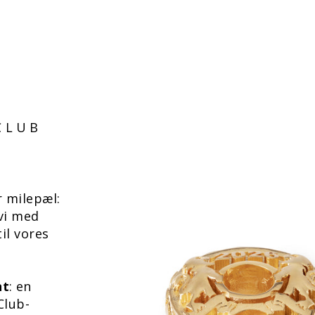
CLUB
r milepæl:
 vi med
il vores
nt
: en
Club-