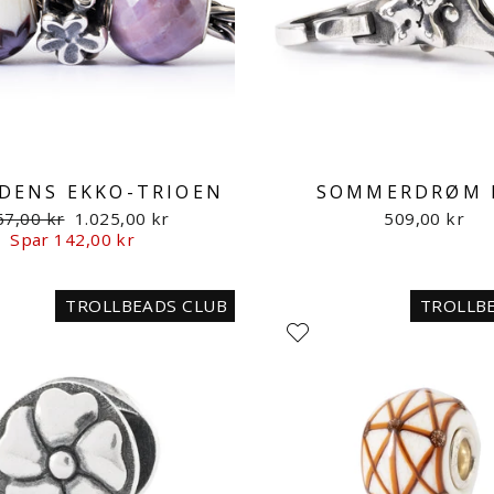
DENS EKKO-TRIOEN
SOMMERDRØM 
malpris
Udsalgspris
67,00 kr
1.025,00 kr
509,00 kr
Spar 142,00 kr
TROLLBEADS CLUB
TROLLB