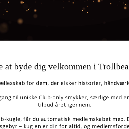
ke at byde dig velkommen i Trollbe
fællesskab for dem, der elsker historier, håndværk
ng til unikke Club-only smykker, særlige medle
tilbud året igennem.
ub-kugle, får du automatisk medlemskabet med. Du
gebyr – kuglen er din for altid, og medlemsforde