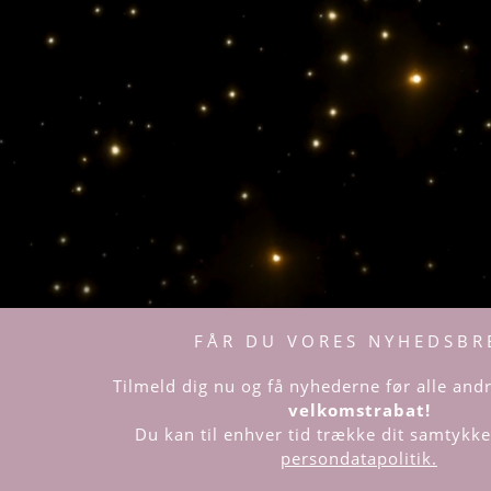
FÅR DU VORES NYHEDSBR
Tilmeld dig nu og få nyhederne før alle an
velkomstrabat!
Du kan til enhver tid trække dit samtykke 
persondatapolitik.