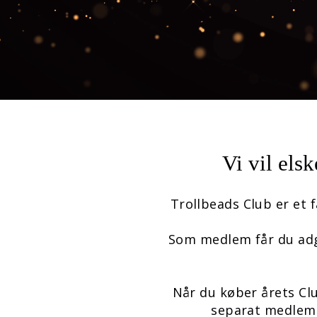
Vi vil els
Trollbeads Club er et 
Som medlem får du adga
Når du køber årets Cl
separat medlems