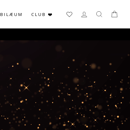
LOG IN
SØG
KUR
UBILÆUM
CLUB ❤️