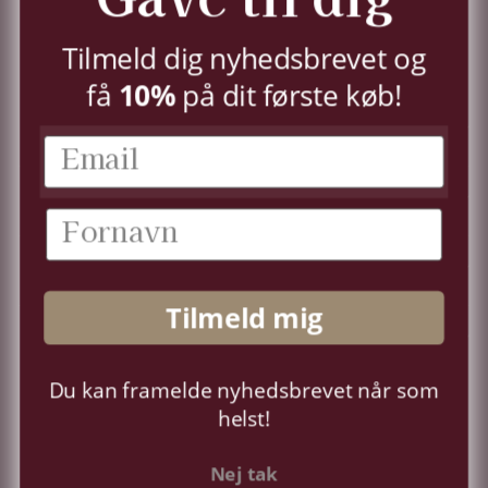
TILMELD
Tilmeld dig nyhedsbrevet og
10%
få
på dit første køb!
KUNDESERVICE
KONTO
OM OS
Tilmeld mig
FØLG OS
Du kan framelde nyhedsbrevet når som
Sprog
Dansk
helst!
Nej tak