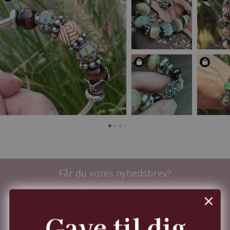
Får du vores nyhedsbrev?
Tilmeld dig nu og få nyhederne før alle andre - samt
10%
i velkomstrabat.
Du kan til enhver tid trække dit samtykke tilbage,
Gave til dig
jf.
persondatapolitik.