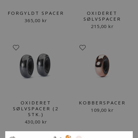
FORGYLDT SPACER
OXIDERET
SØLVSPACER
365,00 kr
215,00 kr
OXIDERET
KOBBERSPACER
SØLVSPACER (2
109,00 kr
STK.)
430,00 kr