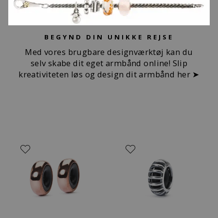
BEGYND DIN UNIKKE REJSE
Med vores brugbare designværktøj kan du
selv skabe dit eget armbånd online! Slip
kreativiteten løs og design dit armbånd her ➤