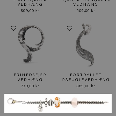
VEDHÆNG
VEDHÆNG
809,00 kr
509,00 kr
FRIHEDSFJER
FORTRYLLET
VEDHÆNG
PÅFUGLEVEDHÆNG
739,00 kr
889,00 kr