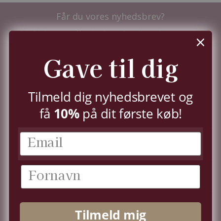
Får du vores nyhedsbrev?
Tilmeld dig nu og få nyhederne før alle andre - samt
10%
i velkomstrabat.
Du kan til enhver tid trække dit samtykke tilbage,
Gave til dig
jf.
persondatapolitik.
TILMELD
Tilmeld dig nyhedsbrevet og
få
10%
på dit første køb!
KUNDESERVICE
KONTO
OM OS
Tilmeld mig