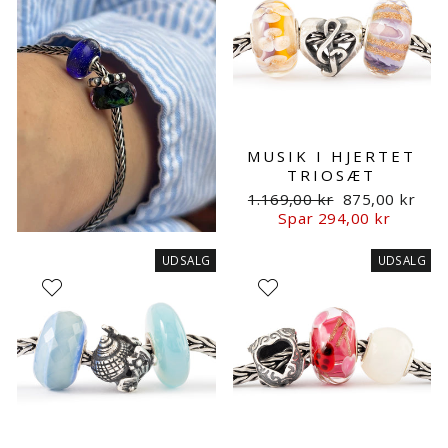
MUSIK I HJERTET
TRIOSÆT
Normalpris
Udsalgspris
1.169,00 kr
875,00 kr
Spar 294,00 kr
UDSALG
UDSALG