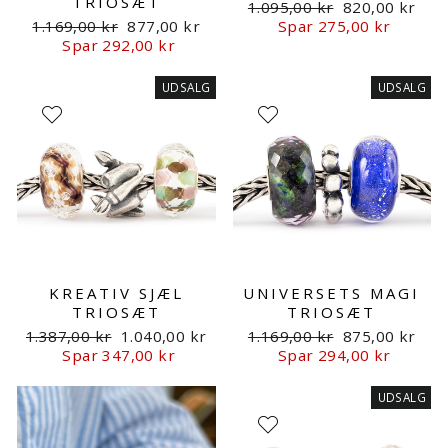
TRIOSÆT
Normalpris
Udsalgspris
1.095,00 kr
820,00 kr
Normalpris
Udsalgspris
1.169,00 kr
877,00 kr
Spar 275,00 kr
Spar 292,00 kr
UDSALG
UDSALG
KREATIV SJÆL
UNIVERSETS MAGI
TRIOSÆT
TRIOSÆT
Normalpris
Udsalgspris
Normalpris
Udsalgspris
1.387,00 kr
1.040,00 kr
1.169,00 kr
875,00 kr
Spar 347,00 kr
Spar 294,00 kr
UDSALG