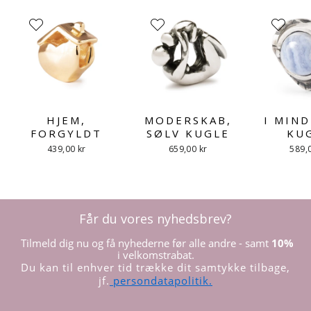
HJEM,
MODERSKAB,
I MIN
FORGYLDT
SØLV KUGLE
KU
439,00 kr
659,00 kr
589,
Får du vores nyhedsbrev?
Tilmeld dig nu og få nyhederne før alle andre - samt
10%
i velkomstrabat.
Du kan til enhver tid trække dit samtykke tilbage,
jf.
persondatapolitik.