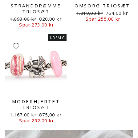
STRANDDRØMME
OMSORG TRIOSÆT
TRIOSÆT
Normalpris
Udsalgspris
1.019,00 kr
764,00 kr
Normalpris
Udsalgspris
1.093,00 kr
820,00 kr
Spar 255,00 kr
Spar 273,00 kr
UDSALG
MODERHJERTET
TRIOSÆT
Normalpris
Udsalgspris
1.167,00 kr
875,00 kr
Spar 292,00 kr