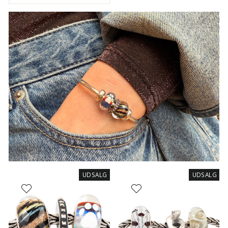
UDSALG
UDSALG