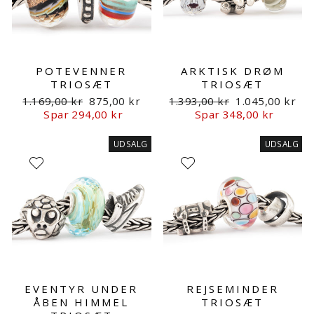
POTEVENNER
ARKTISK DRØM
TRIOSÆT
TRIOSÆT
Normalpris
Udsalgspris
Normalpris
Udsalgspris
1.169,00 kr
875,00 kr
1.393,00 kr
1.045,00 kr
Spar 294,00 kr
Spar 348,00 kr
UDSALG
UDSALG
EVENTYR UNDER
REJSEMINDER
ÅBEN HIMMEL
TRIOSÆT