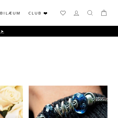
LOG IN
SØG
KUR
UBILÆUM
CLUB ❤️
ge lager haves.