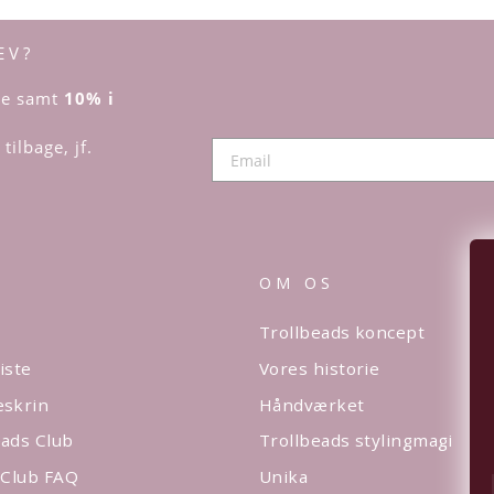
EV?
dre samt
10% i
tilbage, jf.
OM OS
Trollbeads koncept
iste
Vores historie
eskrin
Håndværket
ads Club
Trollbeads stylingmagi
 Club FAQ
Unika