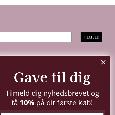
TILMELD
FØLG OS
Gave til dig
Instagram
Facebook
YouTube
Pinterest
TikTok
LinkedIn
Tilmeld dig nyhedsbrevet og
10%
få
på dit første køb!