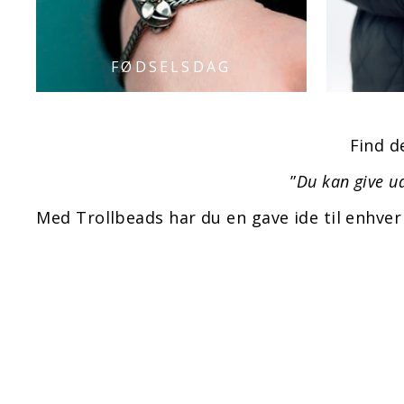
FØDSELSDAG
Find d
”
Du kan give ud
Med Trollbeads har du en gave ide til enhve