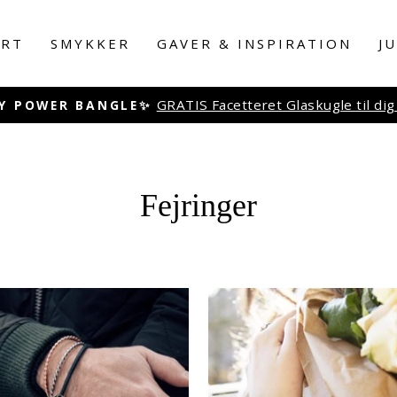
RT
SMYKKER
GAVER & INSPIRATION
J
Udvalgte designs er tilbage – kun så læn
✨ FRA ARKIVET
Pause
slideshow
Fejringer