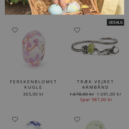
UDSALG
FERSKENBLOMST
TRÆK VEJRET
KUGLE
ARMBÅND
Normalpris
Udsalgspris
365,00 kr
1.678,00 kr
1.091,00 kr
Spar 587,00 kr