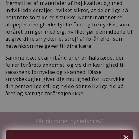
fremstillet af materialer af høj kvalitet og med
indviklede detaljer, hvilket sikrer, at de er lige så
holdbare som de er smukke. Kombinationerne
afspejler den glædesfyldte ånd og fornyelse, som
foråret bringer med sig, hvilket gør dem ideelle til
at give dine smykker et strejf af forår eller som
betænksomme gaver til dine kære.
Sammensæt et armbånd eller en halskæde, der
fejrer forårets ankomst, og vis din kærlighed til
sæsonens fornyelse og skønhed. Disse
smykkekugler giver dig mulighed for udtrykke
din personlige stil og hylde denne livlige tid på
året og særlige forårsøjeblikke.
Får du vores nyhedsbrev?
Tilmeld dig nu og få nyhederne før alle andre - samt
10%
i velkomstrabat.