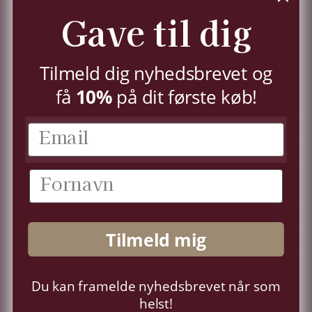
Du kan til enhver tid trække dit samtykke tilbage,
Gave til dig
jf.
persondatapolitik.
TILMELD
Tilmeld dig nyhedsbrevet og
få
10%
på dit første køb!
KUNDESERVICE
KONTO
OM OS
Tilmeld mig
FØLG OS
Du kan framelde nyhedsbrevet når som
Sprog
Dansk
helst!