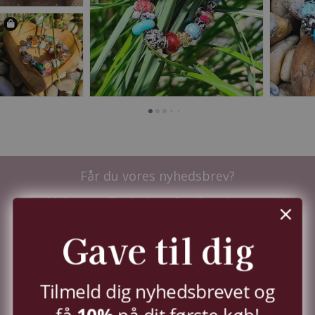
Får du vores nyhedsbrev?
Tilmeld dig nu og få nyhederne før alle andre - samt
10%
i velkomstrabat.
Du kan til enhver tid trække dit samtykke tilbage,
Gave til dig
jf.
persondatapolitik.
TILMELD
Tilmeld dig nyhedsbrevet og
10%