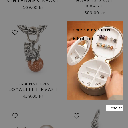
VINTERGÆK KVAST
HAVETS SKAT
KVAST
509,00 kr
589,00 kr
SMYKKESKRIN
⮞ Køb nu
GRÆNSELØS
LOYALITET KVAST
439,00 kr
Udsolgt