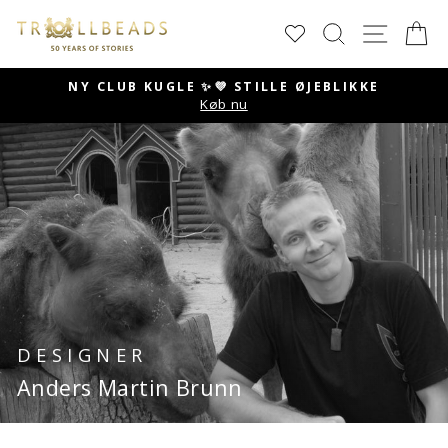
Skip
SØG
SIDE 
K
to
content
NY CLUB KUGLE ✨💜 STILLE ØJEBLIKKE
Køb nu
Pause
slideshow
DESIGNER
Anders Martin Brunn