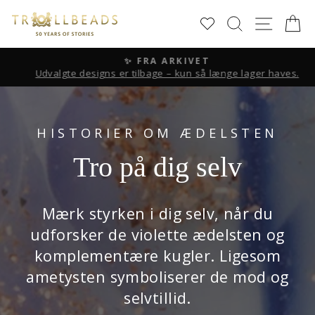
Skip
SØG
SIDE 
K
to
content
✨ FRA ARKIVET
Udvalgte designs er tilbage – kun så længe lager haves.
Pause
slideshow
HISTORIER OM ÆDELSTEN
Tro på dig selv
Mærk styrken i dig selv, når du
udforsker de violette ædelsten og
komplementære kugler. Ligesom
ametysten symboliserer de mod og
selvtillid.