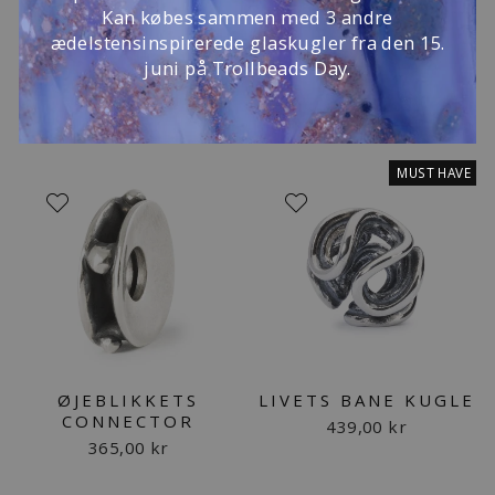
Kan købes sammen med 3 andre
ædelstensinspirerede glaskugler fra den 15.
juni på Trollbeads Day.
MUST HAVE
ØJEBLIKKETS
LIVETS BANE KUGLE
CONNECTOR
439,00 kr
365,00 kr