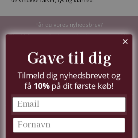
de smukke farver, lys og klarhed.
Får du vores nyhedsbrev?
Tilmeld dig nu og få nyhederne før alle andre - samt
10%
i velkomstrabat.
Du kan til enhver tid trække dit samtykke tilbage,
Gave til dig
jf.
persondatapolitik.
TILMELD
Tilmeld dig nyhedsbrevet og
10%
få
på dit første køb!
KUNDESERVICE
KONTO
OM OS