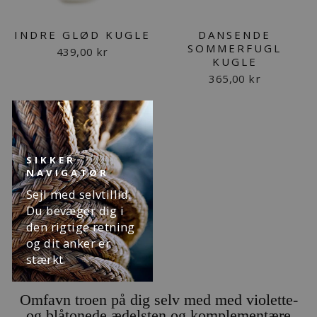
INDRE GLØD KUGLE
DANSENDE
SOMMERFUGL
439,00 kr
KUGLE
365,00 kr
SIKKER
NAVIGATØR
Sejl med selvtillid.
Du bevæger dig i
den rigtige retning
og dit anker er
stærkt.
Omfavn troen på dig selv med med violette-
og blåtonede ædelsten og komplementære