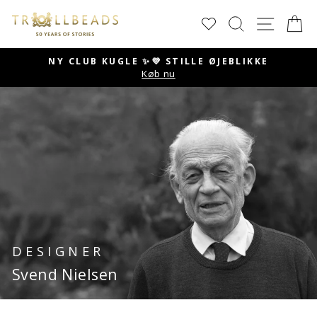
Skip
SØG
SIDE 
K
to
content
NY CLUB KUGLE ✨💜 STILLE ØJEBLIKKE
Køb nu
Pause
slideshow
DESIGNER
Svend Nielsen