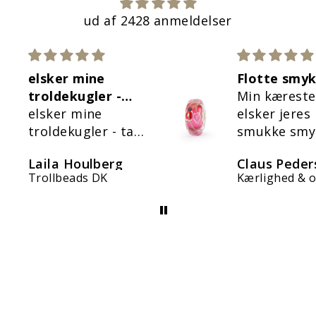
ud af 2428 anmeldelser
Flotte smykker
Virkelig flo
Min kæreste
Lykke knud
elsker jeres
armbåndet 
smukke smykker
virkelig flot.
er virkelig t
Claus Pedersen
Heidi Jense
med mit
Kærlighed & omsorg kugle