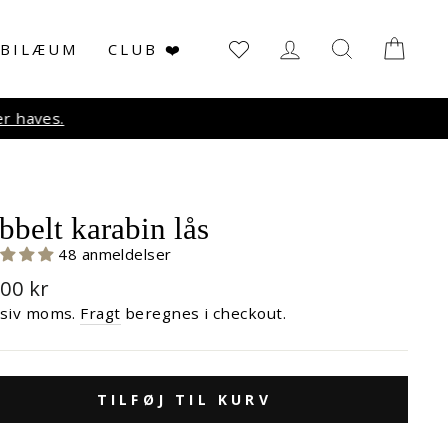
LOG IN
SØG
KUR
UBILÆUM
CLUB ❤️
r haves.
belt karabin lås
48 anmeldelser
malpris
,00 kr
usiv moms.
Fragt
beregnes i checkout.
TILFØJ TIL KURV