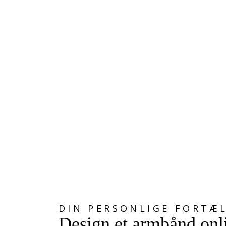
DOBBELT KARABIN LÅS
289,00 kr
DIN PERSONLIGE FORTÆ
Design et armbånd onl