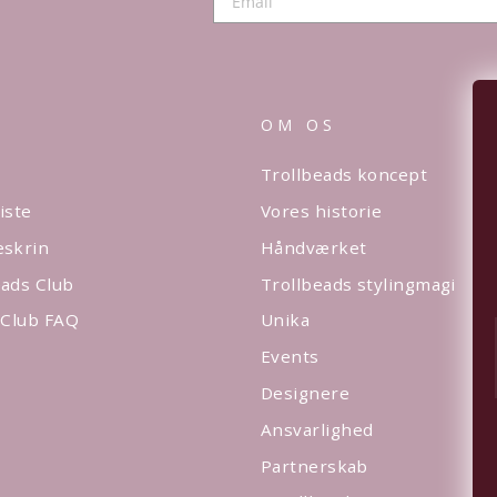
OM OS
Trollbeads koncept
iste
Vores historie
eskrin
Håndværket
ads Club
Trollbeads stylingmagi
 Club FAQ
Unika
Events
Designere
Ansvarlighed
Partnerskab