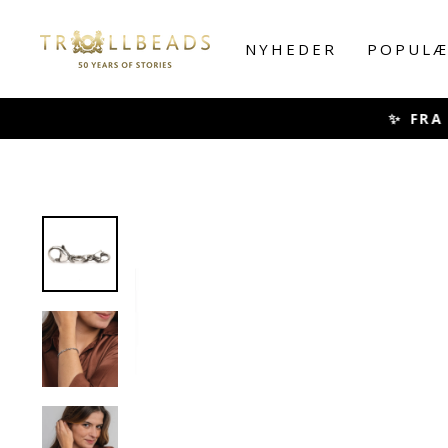
Skip
to
NYHEDER
POPULÆ
content
✨ FRA