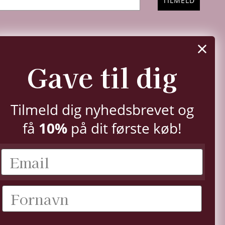
TILMELD
FØLG OS
Gave til dig
Instagram
Facebook
YouTube
Pinterest
TikTok
LinkedIn
Tilmeld dig nyhedsbrevet og
få
10%
på dit første køb!