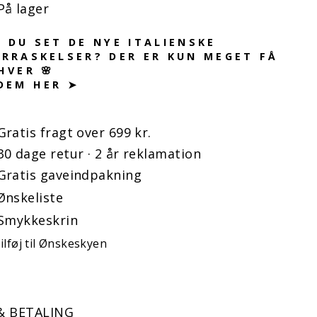
På lager
 DU SET DE NYE ITALIENSKE
RRASKELSER? DER ER KUN MEGET FÅ
HVER 🌸
DEM HER ➤
Gratis fragt over 699 kr.
30 dage retur · 2 år reklamation
Gratis gaveindpakning
Ønskeliste
Smykkeskrin
ilføj til Ønskeskyen
& BETALING