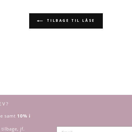
TILBAGE TIL LÅSE
EV?
dre samt
10% i
tilbage, jf.