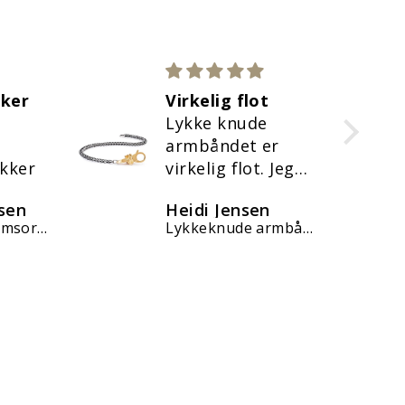
t
troldekugler
e
jeg har købt mine
er
første kugler og
 Jeg
er rigtig glad for
ilfreds
dem.
n
Hjørdis Johansen
 køb ❤️
Lykkeknude armbånd, forgyldt
Lyseblå blomst kugle