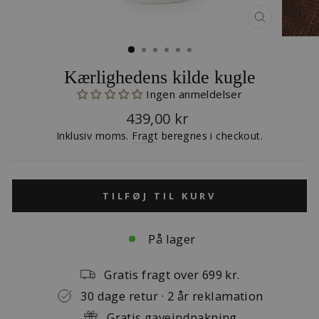
LUK
(ESC)
Kærlighedens kilde kugle
Ingen anmeldelser
Normalpris
439,00 kr
Inklusiv moms.
Fragt
beregnes i checkout.
TILFØJ TIL KURV
På lager
Gratis fragt over 699 kr.
30 dage retur · 2 år reklamation
Gratis gaveindpakning