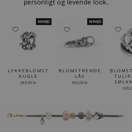
personligt og levende look.
NYHED
NYHED
LYKKEBLOMST
BLOMSTRENDE
BLOMS
KUGLE
LÅS
TULIP
SØLV
289,00 kr
365,00 kr
365,