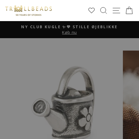
Skip
SØG
SIDE 
K
to
content
NY CLUB KUGLE ✨💜 STILLE ØJEBLIKKE
Køb nu
Pause
slideshow