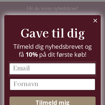
Får du vores nyhedsbrev?
Tilmeld dig nu og få nyhederne før alle andre - samt
10%
i velkomstrabat.
Du kan til enhver tid trække dit samtykke tilbage,
Gave til dig
jf.
persondatapolitik.
TILMELD
Tilmeld dig nyhedsbrevet og
få
10%
på dit første køb!
KUNDESERVICE
KONTO
OM OS
Tilmeld mig