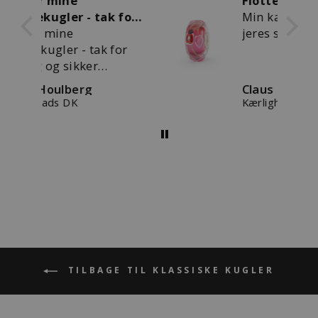
Flotte smykker
 for
Min kæreste elsker
jeres smukke smykker
for
Claus Pedersen
Kærlighed & omsorg kugle
TILBAGE TIL KLASSISKE KUGLER