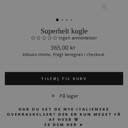
LUK
(ESC)
Superhelt kugle
Ingen anmeldelser
Normalpris
365,00 kr
Inklusiv moms.
Fragt
beregnes i checkout.
TILFØJ TIL KURV
På lager
HAR DU SET DE NYE ITALIENSKE
OVERRASKELSER? DER ER KUN MEGET FÅ
AF HVER 🌸
SE DEM HER ➤