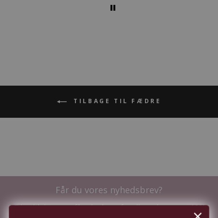
TILBAGE TIL FÆDRE
Får du vores nyhedsbrev?
Tilmeld dig nu og få nyhederne før alle andre - samt
10%
i velkomstrabat.