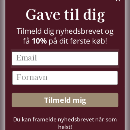
Du kan til enhver tid trække dit samtykke tilbage,
Gave til dig
jf.
persondatapolitik.
TILMELD
Tilmeld dig nyhedsbrevet og
10%
få
på dit første køb!
KUNDESERVICE
KONTO
OM OS
Tilmeld mig
FØLG OS
Du kan framelde nyhedsbrevet når som
Sprog
Dansk
helst!