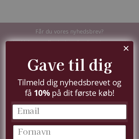
Får du vores nyhedsbrev?
Tilmeld dig nu og få nyhederne før alle andre - samt
10%
i velkomstrabat.
Du kan til enhver tid trække dit samtykke tilbage,
Gave til dig
jf.
persondatapolitik.
TILMELD
Tilmeld dig nyhedsbrevet og
10%
få
på dit første køb!
KUNDESERVICE
KONTO