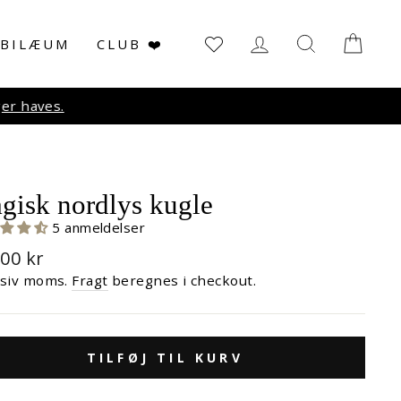
LOG IN
SØG
KUR
UBILÆUM
CLUB ❤️
r haves.
gisk nordlys kugle
5 anmeldelser
malpris
,00 kr
usiv moms.
Fragt
beregnes i checkout.
TILFØJ TIL KURV