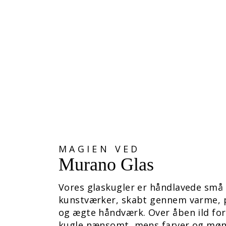
MAGISK NORDLYS KUGLE
439,00 kr
MAGIEN VED
Murano Glas
Vores glaskugler er håndlavede små
kunstværker, skabt gennem varme, 
og ægte håndværk. Over åben ild fo
kugle nænsomt, mens farver og møn