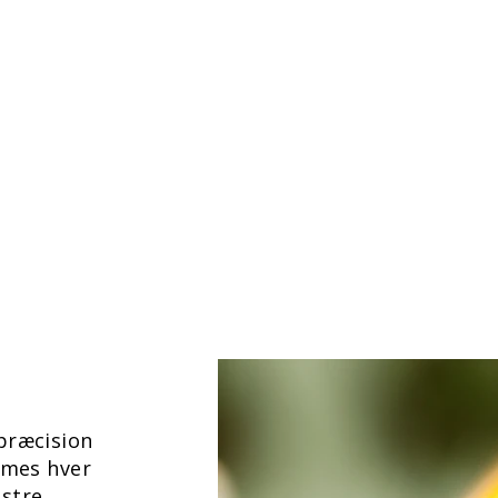
præcision
rmes hver
stre