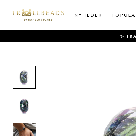
Skip
to
NYHEDER
POPULÆ
content
✨ FRA