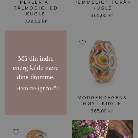
PERLER AF
HEMMELIGT FORÅR
TÅLMODIGHED
KUGLE
KUGLE
365,00 kr
739,00 kr
Må din indre
energikilde nære
dine drømme.
- Hemmeligt forår
MORGENDAGENS
HØST KUGLE
365,00 kr