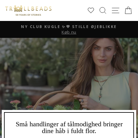
Skip
SØG
SIDE 
K
to
content
NY CLUB KUGLE ✨💜 STILLE ØJEBLIKKE
Køb nu
Pause
slideshow
Små handlinger af tålmodighed bringer
dine håb i fuldt flor.