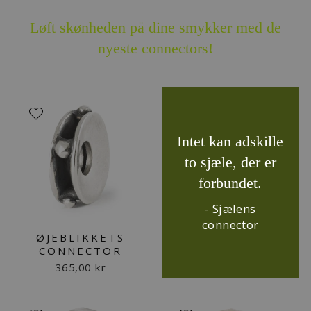
Løft skønheden på dine smykker med de
nyeste connectors!
Intet kan adskille
to sjæle, der er
forbundet.
- Sjælens
connector
ØJEBLIKKETS
CONNECTOR
365,00 kr