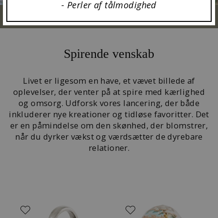
- Perler af tålmodighed
Spirende venskab
Livet er ligesom en have, et vævet billede af
oplevelser, der venter på at spire med kærlighed
og omsorg. Udforsk vores lancering, der både
inkluderer nye kreationer og tidløse favoritter. Det
er en påmindelse om den skønhed, der blomstrer,
når du dyrker vækst og værdsætter de dyrebare
relationer.