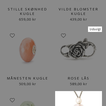
STILLE SKØNHED
VILDE BLOMSTER
KUGLE
KUGLE
659,00 kr
439,00 kr
Udsolgt
MÅNESTEN KUGLE
ROSE LÅS
509,00 kr
589,00 kr