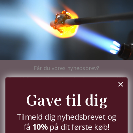
Får du vores nyhedsbrev?
Tilmeld dig nu og få nyhederne før alle andre - samt
10%
i velkomstrabat.
Du kan til enhver tid trække dit samtykke tilbage,
Gave til dig
jf.
persondatapolitik.
TILMELD
Tilmeld dig nyhedsbrevet og
10%
få
på dit første køb!