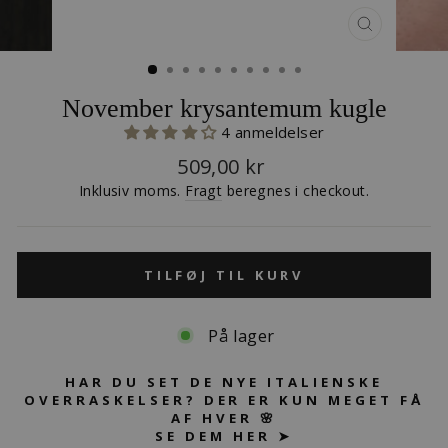
LUK
(ESC)
November krysantemum kugle
4 anmeldelser
Normalpris
509,00 kr
Inklusiv moms.
Fragt
beregnes i checkout.
TILFØJ TIL KURV
På lager
HAR DU SET DE NYE ITALIENSKE
OVERRASKELSER? DER ER KUN MEGET FÅ
AF HVER 🌸
SE DEM HER ➤