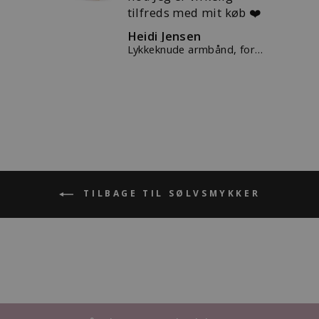
tilfreds med mit køb ❤️
Heidi Jensen
kugle
Lykkeknude armbånd, forgyldt
TILBAGE TIL SØLVSMYKKER