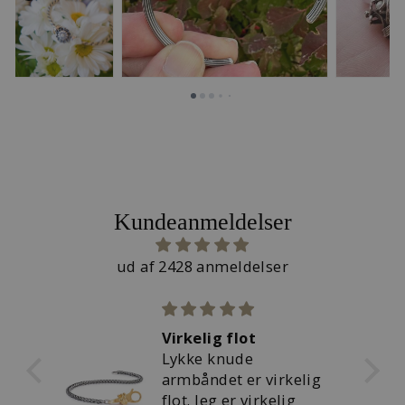
Kundeanmeldelser
ud af 2428 anmeldelser
Virkelig flot
r
Lykke knude
kker
armbåndet er virkelig
flot. Jeg er virkelig