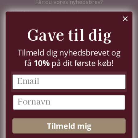
Får du vores nyhedsbrev?
Tilmeld dig nu og få nyhederne før alle andre - samt
10%
i velkomstrabat.
Du kan til enhver tid trække dit samtykke tilbage,
Gave til dig
jf.
persondatapolitik.
TILMELD
Tilmeld dig nyhedsbrevet og
10%
få
på dit første køb!
KUNDESERVICE
KONTO
OM OS
Tilmeld mig
FØLG OS