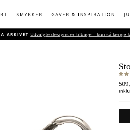
RT
SMYKKER
GAVER & INSPIRATION
J
Udvalgte designs er tilbage – kun så længe lage
 ARKIVET
Pause
slideshow
Sto
Nor
509
Inkl