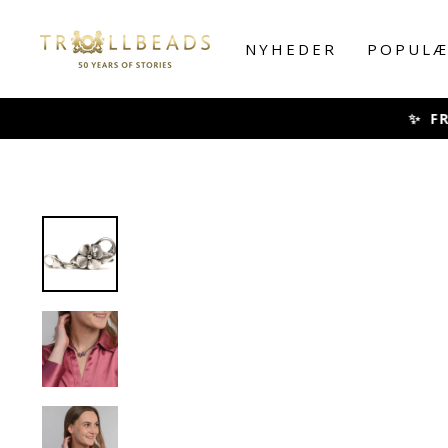
Skip
to
NYHEDER
POPULÆ
content
✨ FRA