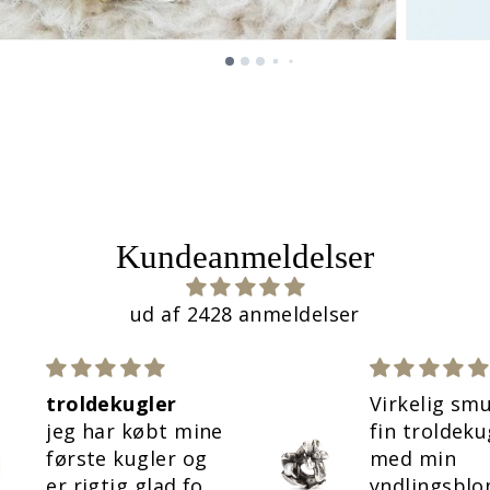
Kundeanmeldelser
ud af 2428 anmeldelser
troldekugler
Virkelig sm
jeg har købt mine
fin troldeku
første kugler og
med min
er rigtig glad for
yndlingsbl