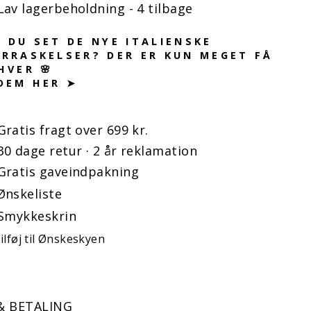
Lav lagerbeholdning - 4 tilbage
 DU SET DE NYE ITALIENSKE
RRASKELSER? DER ER KUN MEGET FÅ
HVER 🌸
DEM HER ➤
Gratis fragt over 699 kr.
30 dage retur · 2 år reklamation
Gratis gaveindpakning
Ønskeliste
Smykkeskrin
ilføj til Ønskeskyen
& BETALING