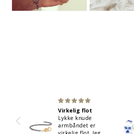
ykker
Virkelig flot
te
Lykke knude
s
armbåndet er
ykker
virkelig flot. Jeg