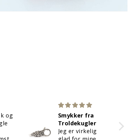
uk og
Smykker fra
gle
Troldekugler
Jeg er virkelig
omst.
glad for mine