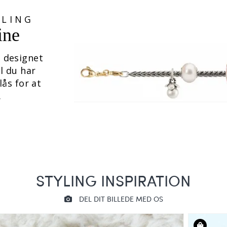
LLING
ine
 designet
il du har
lås for at
.