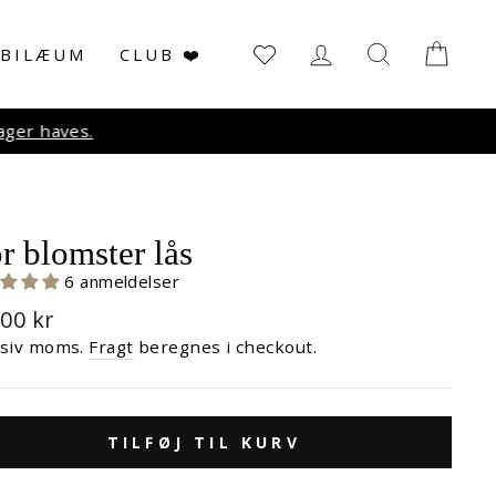
LOG IN
SØG
KUR
UBILÆUM
CLUB ❤️
r haves.
r blomster lås
6 anmeldelser
malpris
,00 kr
usiv moms.
Fragt
beregnes i checkout.
TILFØJ TIL KURV