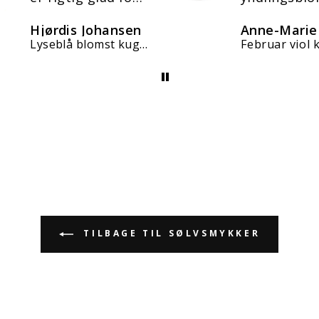
dem.
Alt efter bo
Hjørdis Johansen
Anne-Marie
hurtig og g
Lyseblå blomst kugle
Februar viol 
handel 💜
TILBAGE TIL SØLVSMYKKER