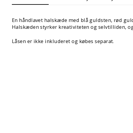
En håndlavet halskæde med blå guldsten, rød guld
Halskæden styrker kreativiteten og selvtilliden, o
Låsen er ikke inkluderet og købes separat.
TILFØJ EN LÅS