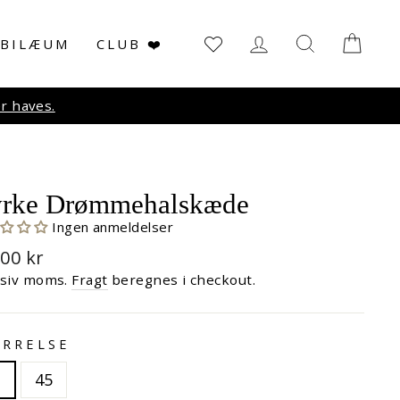
LOG IN
SØG
KUR
UBILÆUM
CLUB ❤️
r haves.
yrke Drømmehalskæde
Ingen anmeldelser
malpris
,00 kr
usiv moms.
Fragt
beregnes i checkout.
RRELSE
2
45