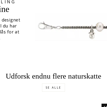
LLING
ine
 designet
il du har
lås for at
.
Udforsk endnu flere naturskatte
SE ALLE