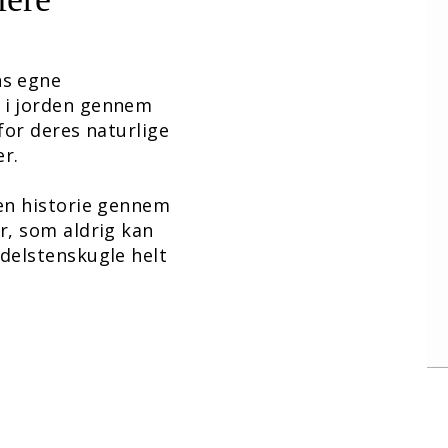
ns egne
 i jorden gennem
 for deres naturlige
r.
gen historie gennem
r, som aldrig kan
ædelstenskugle helt