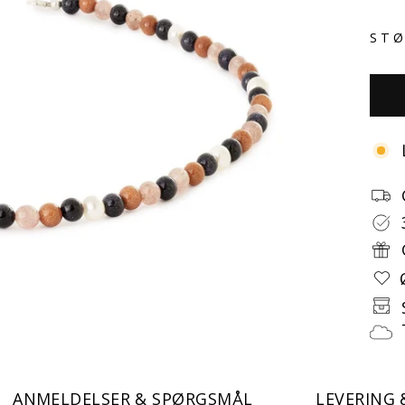
STØ
ANMELDELSER & SPØRGSMÅL
LEVERING 