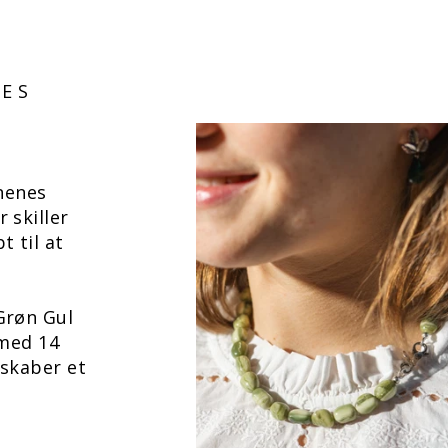
RES
nenes
 skiller
t til at
Grøn Gul
 med 14
 skaber et