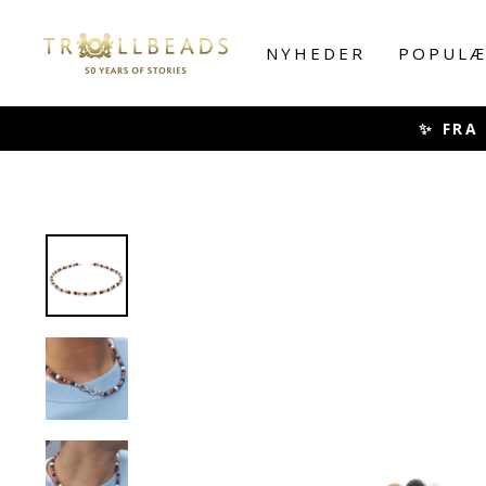
Skip
to
NYHEDER
POPULÆ
content
✨ FRA