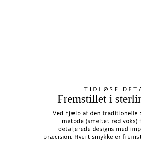
PERLENS HJEM
365,00 kr
TIDLØSE DET
Fremstillet i sterl
Ved hjælp af den traditionelle
metode (smeltet rød voks) 
detaljerede designs med im
præcision. Hvert smykke er fremsti