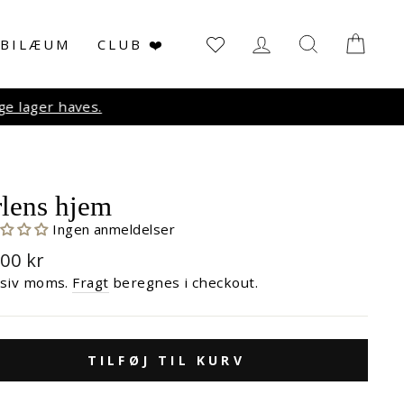
LOG IN
SØG
KUR
UBILÆUM
CLUB ❤️
r haves.
rlens hjem
Ingen anmeldelser
malpris
,00 kr
usiv moms.
Fragt
beregnes i checkout.
TILFØJ TIL KURV