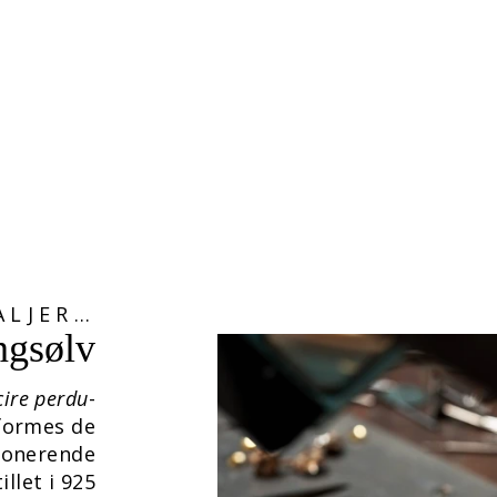
ALJER…
ingsølv
cire perdu
-
formes de
ponerende
llet i 925