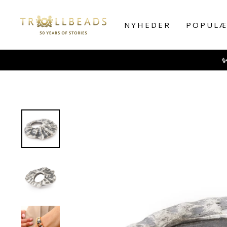
Skip
to
NYHEDER
POPULÆ
content
✨ FRA