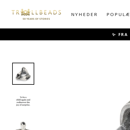
Skip
to
NYHEDER
POPULÆ
content
✨ FRA