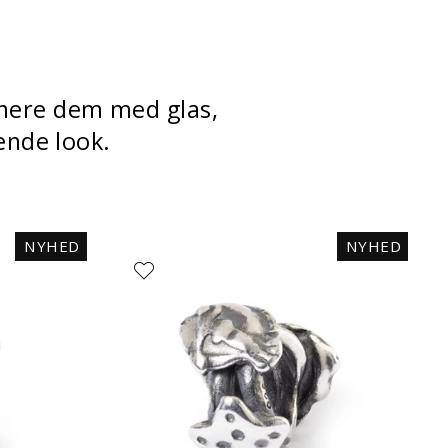
binere dem med glas,
vende look.
NYHED
NYHED