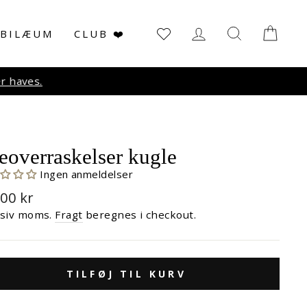
LOG IN
SØG
KUR
UBILÆUM
CLUB ❤️
r haves.
eoverraskelser kugle
Ingen anmeldelser
malpris
,00 kr
usiv moms.
Fragt
beregnes i checkout.
TILFØJ TIL KURV