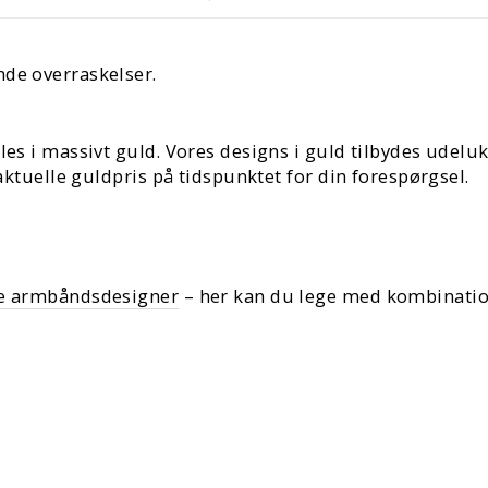
nde overraskelser.
les i massivt guld. Vores designs i guld tilbydes udelu
 aktuelle guldpris på tidspunktet for din forespørgsel.
e armbåndsdesigner
– her kan du lege med kombinatione