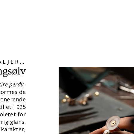
ALJER…
ingsølv
cire perdu
-
formes de
ponerende
llet i 925
oleret for
rig glans.
 karakter,