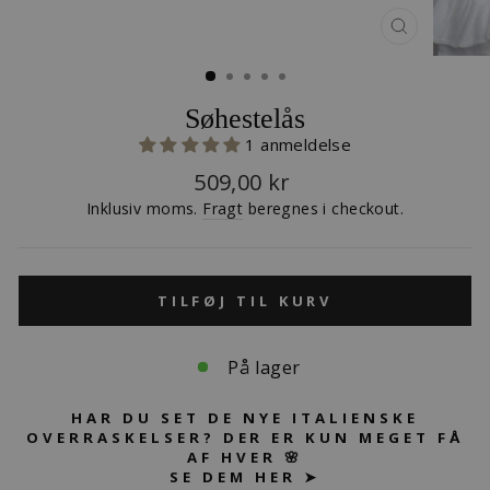
LUK
(ESC)
Søhestelås
1 anmeldelse
Normalpris
509,00 kr
Inklusiv moms.
Fragt
beregnes i checkout.
TILFØJ TIL KURV
På lager
HAR DU SET DE NYE ITALIENSKE
OVERRASKELSER? DER ER KUN MEGET FÅ
AF HVER 🌸
SE DEM HER ➤