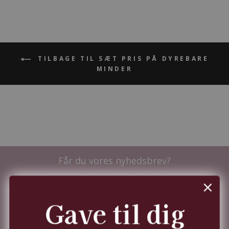
TILBAGE TIL SÆT PRIS PÅ DYREBARE
MINDER
Får du vores nyhedsbrev?
Tilmeld dig nu og få nyhederne før alle andre - samt
10%
i velkomstrabat.
Du kan til enhver tid trække dit samtykke tilbage,
Gave til dig
jf.
persondatapolitik.