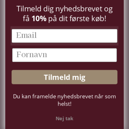
TILMELD
Tilmeld dig nyhedsbrevet og
få
10%
på dit første køb!
KUNDESERVICE
KONTO
OM OS
Tilmeld mig
FØLG OS
Du kan framelde nyhedsbrevet når som
Sprog
Dansk
helst!
Nej tak