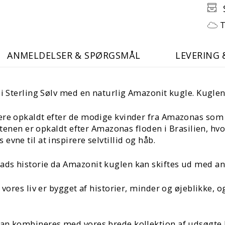
T
ANMELDELSER & SPØRGSMÅL
LEVERING 
i Sterling Sølv med en naturlig Amazonit kugle. Kuglen
ære opkaldt efter de modige kvinder fra Amazonas som 
stenen er opkaldt efter Amazonas floden i Brasilien, hvo
vne til at inspirere selvtillid og håb.
ads historie da Amazonit kuglen kan skiftes ud med an
 vores liv er bygget af historier, minder og øjeblikke,
kan kombineres med vores brede kollektion af udsøgte 