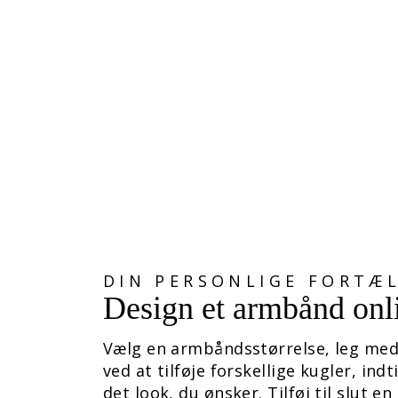
AMAZONIT POWER BANGLE
Normalpris
Udsalgspris
1.748,00 kr
1.223,00 kr
Spar 525,00 kr
DIN PERSONLIGE FORTÆ
Design et armbånd onl
Vælg en armbåndsstørrelse, leg med
ved at tilføje forskellige kugler, indt
det look, du ønsker. Tilføj til slut en 