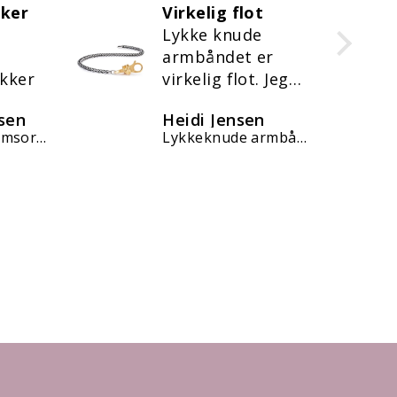
t
troldekugler
e
jeg har købt mine
er
første kugler og
 Jeg
er rigtig glad for
ilfreds
dem.
n
Hjørdis Johansen
 køb ❤️
Lykkeknude armbånd, forgyldt
Lyseblå blomst kugle