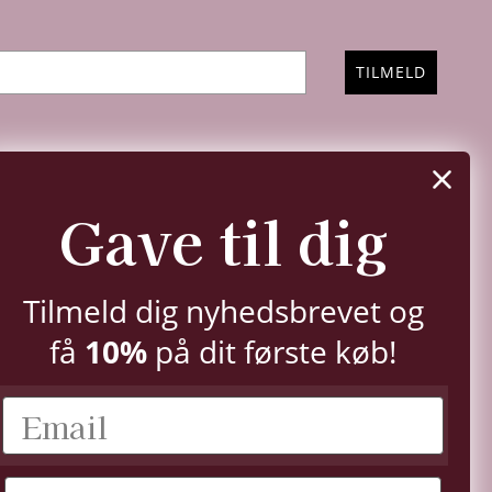
TILMELD
FØLG OS
Gave til dig
Instagram
Facebook
YouTube
Pinterest
TikTok
LinkedIn
Tilmeld dig nyhedsbrevet og
10%
få
på dit første køb!