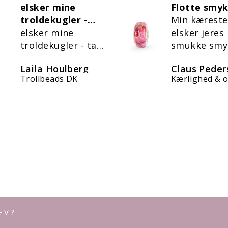
Flotte smykker
Virkelig flo
Min kæreste
Lykke knud
elsker jeres
armbåndet 
smukke smykker
virkelig flot.
er virkelig t
Claus Pedersen
Heidi Jense
med mit
Kærlighed & omsorg kugle
EV?