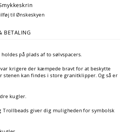
Smykkeskrin
ilføj til Ønskeskyen
& BETALING
 holdes på plads af to sølvspacers.
var krigere der kæmpede bravt for at beskytte
r stenen kan findes i store granitklipper. Og så er
dre kugler.
 og Trollbeads giver dig muligheden for symbolsk
kugler.