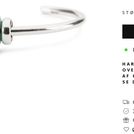
STØ
HAR
OVE
AF 
SE 