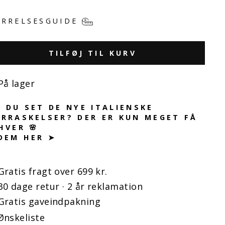
RRELSESGUIDE
TILFØJ TIL KURV
På lager
 DU SET DE NYE ITALIENSKE
RRASKELSER? DER ER KUN MEGET FÅ
HVER 🌸
DEM HER ➤
Gratis fragt over 699 kr.
30 dage retur · 2 år reklamation
Gratis gaveindpakning
Ønskeliste