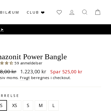
LOG IN
SØG
KUR
UBILÆUM
CLUB ❤️
r haves.
azonit Power Bangle
59 anmeldelser
malpris
Udsalgspris
8,00 kr
1.223,00 kr
Spar 525,00 kr
usiv moms.
Fragt
beregnes i checkout.
RRELSE
XS
XS
S
M
L