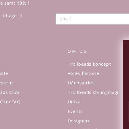
dre samt
10% i
tilbage, jf.
OM OS
Trollbeads koncept
iste
Vores historie
eskrin
Håndværket
ads Club
Trollbeads stylingmagi
 Club FAQ
Unika
Events
Designere