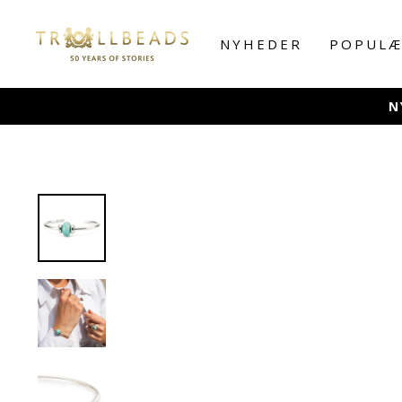
Skip
to
NYHEDER
POPULÆ
content
✨ FRA