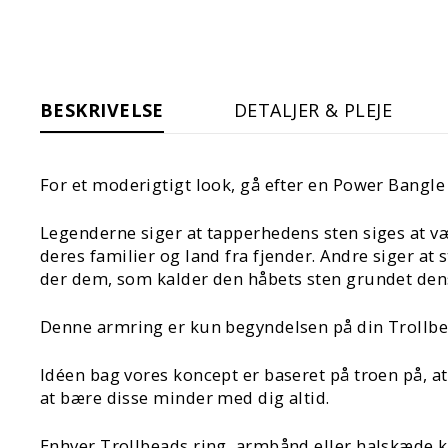
BESKRIVELSE
DETALJER & PLEJE
For et moderigtigt look, gå efter en Power Bangle 
Legenderne siger at tapperhedens sten siges at v
deres familier og land fra fjender. Andre siger at 
der dem, som kalder den håbets sten grundet dens e
Denne armring er kun begyndelsen på din Trollbe
Idéen bag vores koncept er baseret på troen på, at
at bære disse minder med dig altid.
Enhver Trollbeads ring, armbånd eller halskæde 