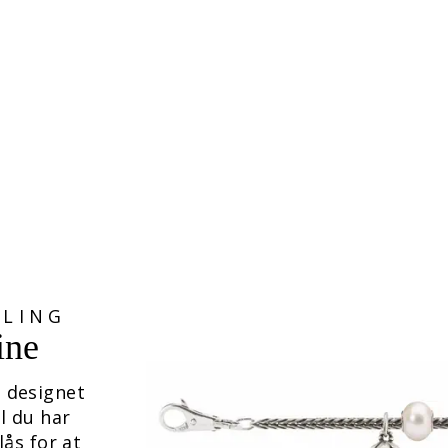
LLING
ine
 designet
il du har
lås for at