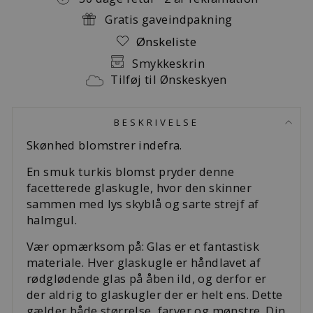
Gratis gaveindpakning
Ønskeliste
Smykkeskrin
Tilføj til Ønskeskyen
BESKRIVELSE
Skønhed blomstrer indefra.
En smuk turkis blomst pryder denne
facetterede glaskugle, hvor den skinner
sammen med lys skyblå og sarte strejf af
halmgul.
Vær opmærksom på: Glas er et fantastisk
materiale. Hver glaskugle er håndlavet af
rødglødende glas på åben ild, og derfor er
der aldrig to glaskugler der er helt ens. Dette
gælder både størrelse, farver og mønstre. Din