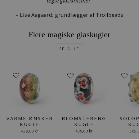
ægte glaskunstner.
– Lise Aagaard, grundlægger af Trollbeads
Flere magiske glaskugler
SE ALLE
VARME ØNSKER
BLOMSTERENG
SOLO
KUGLE
KUGLE
KU
439,00 kr
439,00 kr
365,