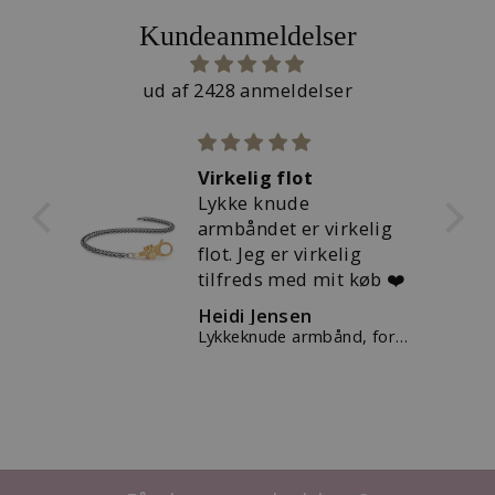
Kundeanmeldelser
ud af 2428 anmeldelser
Virkelig flot
r
Lykke knude
kker
armbåndet er virkelig
flot. Jeg er virkelig
tilfreds med mit køb ❤️
Heidi Jensen
kugle
Lykkeknude armbånd, forgyldt