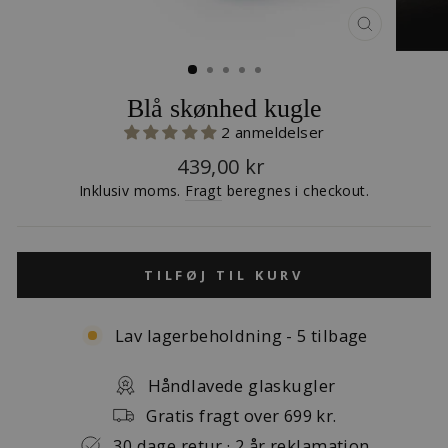
LUK
(ESC)
Blå skønhed kugle
2 anmeldelser
Normalpris
439,00 kr
Inklusiv moms.
Fragt
beregnes i checkout.
TILFØJ TIL KURV
Lav lagerbeholdning - 5 tilbage
Håndlavede glaskugler
Gratis fragt over 699 kr.
30 dage retur · 2 år reklamation