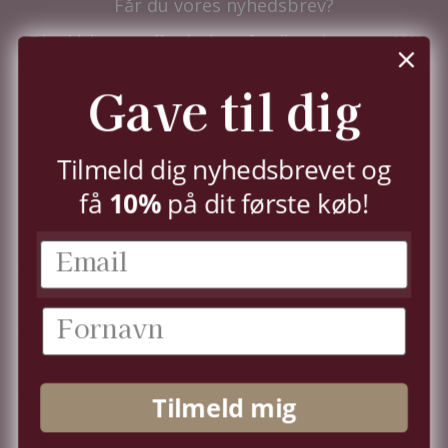
Får du vores nyhedsbrev?
Tilmeld dig nu og få nyhederne før alle andre - samt
10%
i velkomstrabat.
Du kan til enhver tid trække dit samtykke tilbage,
Gave til dig
jf.
persondatapolitik.
TILMELD
Tilmeld dig nyhedsbrevet og
10%
få
på dit første køb!
KUNDESERVICE
KONTO
OM OS
Tilmeld mig
FØLG OS