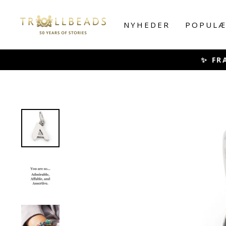
Skip
to
NYHEDER
POPULÆ
content
✨ FRA