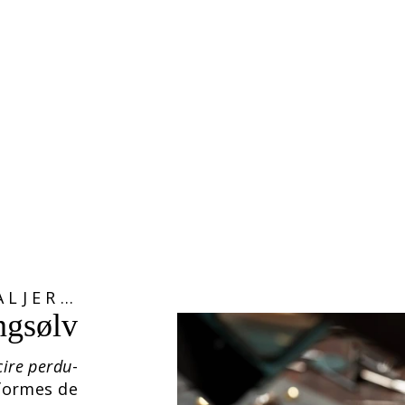
ALJER…
ingsølv
cire perdu
-
formes de