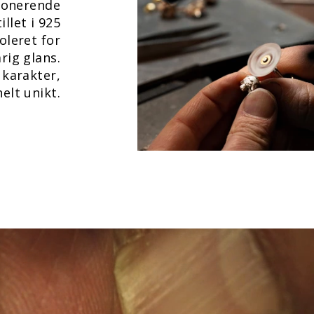
ponerende
llet i 925
oleret for
rig glans.
 karakter,
elt unikt.