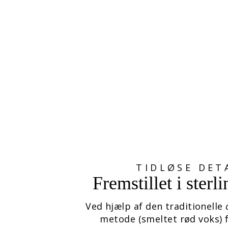
BOGSTAV A KVAST
439,00 kr
TIDLØSE DET
Fremstillet i sterl
Ved hjælp af den traditionelle
metode (smeltet rød voks) 