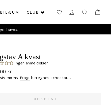
LOG IN
SØG
KUR
UBILÆUM
CLUB ❤️
r haves.
gstav A kvast
Ingen anmeldelser
malpris
,00 kr
usiv moms.
Fragt
beregnes i checkout.
UDSOLGT