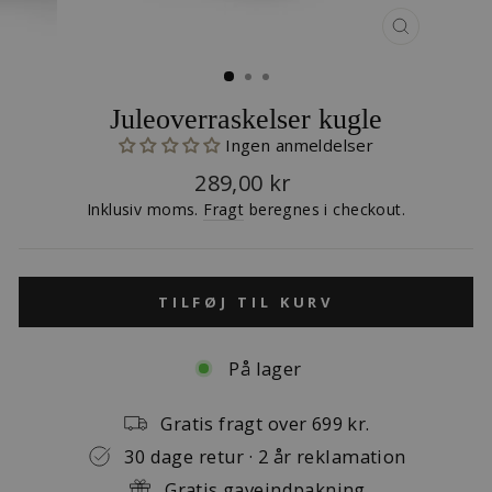
LUK
(ESC)
Juleoverraskelser kugle
Ingen anmeldelser
Normalpris
289,00 kr
Inklusiv moms.
Fragt
beregnes i checkout.
TILFØJ TIL KURV
På lager
Gratis fragt over 699 kr.
30 dage retur · 2 år reklamation
Gratis gaveindpakning