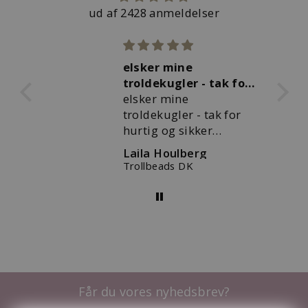
ud af 2428 anmeldelser
kal
elsker mine
troldekugler - tak for
al
hurtig og
elsker mine
rlig
troldekugler - tak for
par
hurtig og sikker
på,
levering
l
Laila Houlberg
Fantasikæde med rosakvarts
Trollbeads DK
Får du vores nyhedsbrev?