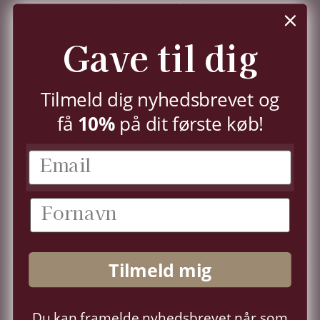
Tilmeld dig nu og få nyhederne før alle andre - samt
10%
i velkomstrabat.
Du kan til enhver tid trække dit samtykke tilbage,
Gave til dig
jf.
persondatapolitik.
TILMELD
Tilmeld dig nyhedsbrevet og
få
10%
på dit første køb!
KUNDESERVICE
KONTO
OM OS
Tilmeld mig
FØLG OS
Du kan framelde nyhedsbrevet når som