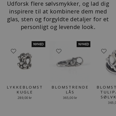
Udforsk flere sølvsmykker, og lad dig
inspirere til at kombinere dem med
glas, sten og forgyldte detaljer for et
personligt og levende look.
NYHED
NYHED
LYKKEBLOMST
BLOMSTRENDE
BLOMS
KUGLE
LÅS
TULIP
SØLV
289,00 kr
365,00 kr
365,