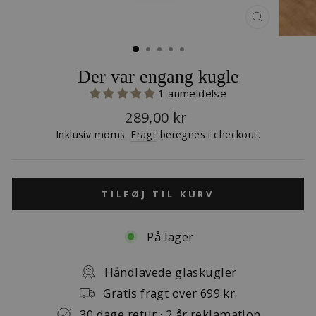
LUK
(ESC)
Der var engang kugle
1 anmeldelse
Normalpris
289,00 kr
Inklusiv moms.
Fragt
beregnes i checkout.
TILFØJ TIL KURV
På lager
Håndlavede glaskugler
Gratis fragt over 699 kr.
30 dage retur · 2 år reklamation