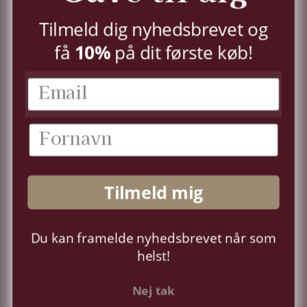
TILMELD
Tilmeld dig nyhedsbrevet og
få
10%
på dit første køb!
KUNDESERVICE
KONTO
OM OS
Tilmeld mig
FØLG OS
Du kan framelde nyhedsbrevet når som
Sprog
Dansk
helst!
Nej tak