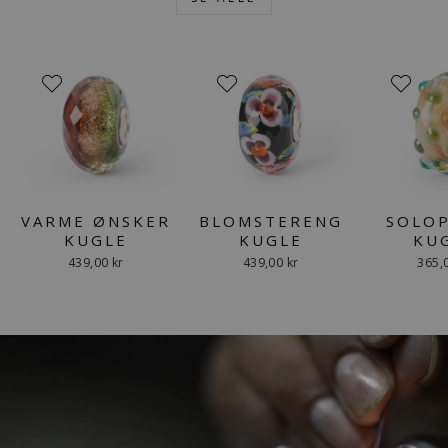
VARME ØNSKER
BLOMSTERENG
SOLO
KUGLE
KUGLE
KU
439,00 kr
439,00 kr
365,