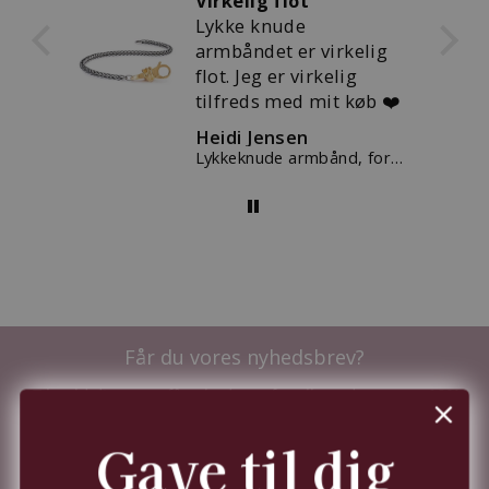
Virkelig flot
r
Lykke knude
kker
armbåndet er virkelig
flot. Jeg er virkelig
tilfreds med mit køb ❤️
Heidi Jensen
kugle
Lykkeknude armbånd, forgyldt
Får du vores nyhedsbrev?
Tilmeld dig nu og få nyhederne før alle andre - samt
10%
i velkomstrabat.
Du kan til enhver tid trække dit samtykke tilbage,
Gave til dig
jf.
persondatapolitik.