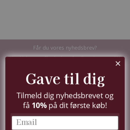
Får du vores nyhedsbrev?
Tilmeld dig nu og få nyhederne før alle andre - samt
10%
i velkomstrabat.
Du kan til enhver tid trække dit samtykke tilbage,
Gave til dig
jf.
persondatapolitik.
TILMELD
Tilmeld dig nyhedsbrevet og
10%
få
på dit første køb!
KUNDESERVICE