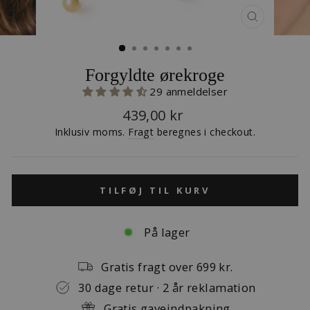
LUK
(ESC)
Forgyldte ørekroge
29 anmeldelser
Normalpris
439,00 kr
Inklusiv moms.
Fragt
beregnes i checkout.
TILFØJ TIL KURV
På lager
Gratis fragt over 699 kr.
30 dage retur · 2 år reklamation
Gratis gaveindpakning