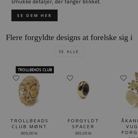
smukke detaljer, der fanger blikket.
SE DEM HER
Flere forgyldte designs at forelske sig i
SE ALLE
TROLLBEADS CLUB
TROLLBEADS
FORGYLDT
ÅKAN
CLUB MØNT
SPACER
VUG
FORG
809,00 kr
365,00 kr