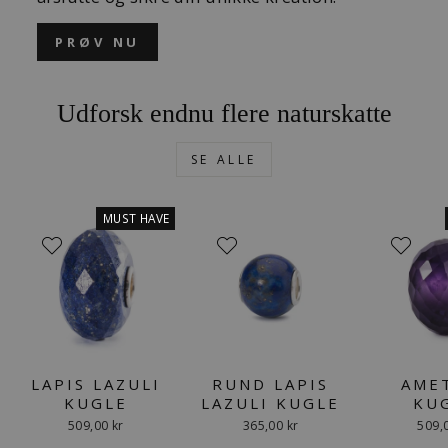
PRØV NU
Udforsk endnu flere naturskatte
SE ALLE
MUST HAVE
LAPIS LAZULI
RUND LAPIS
AME
KUGLE
LAZULI KUGLE
KU
509,00 kr
365,00 kr
509,