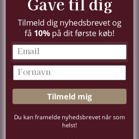
Gave til dig
TILMELD
Tilmeld dig nyhedsbrevet og
få
10%
på dit første køb!
KUNDESERVICE
KONTO
OM OS
Tilmeld mig
FØLG OS
Du kan framelde nyhedsbrevet når som
Sprog
Dansk
helst!