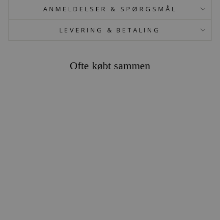
ANMELDELSER & SPØRGSMÅL
LEVERING & BETALING
Ofte købt sammen
HORNBLENDE
KUGLE
509,00 kr