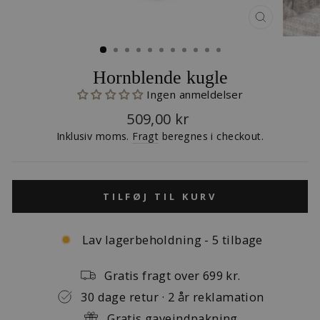
LUK
(ESC)
Hornblende kugle
Ingen anmeldelser
Normalpris
509,00 kr
Inklusiv moms.
Fragt
beregnes i checkout.
TILFØJ TIL KURV
Lav lagerbeholdning - 5 tilbage
Gratis fragt over 699 kr.
30 dage retur · 2 år reklamation
Gratis gaveindpakning