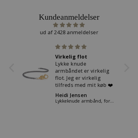
Kundeanmeldelser
ud af 2428 anmeldelser
Virkelig flot
r
Lykke knude
kker
armbåndet er virkelig
flot. Jeg er virkelig
tilfreds med mit køb ❤️
Heidi Jensen
kugle
Lykkeknude armbånd, forgyldt