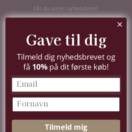
Får du vores nyhedsbrev?
Tilmeld dig nu og få nyhederne før alle andre - samt
10%
i velkomstrabat.
Du kan til enhver tid trække dit samtykke tilbage,
Gave til dig
jf.
persondatapolitik.
TILMELD
Tilmeld dig nyhedsbrevet og
10%
få
på dit første køb!
KUNDESERVICE
KONTO
OM OS
Tilmeld mig