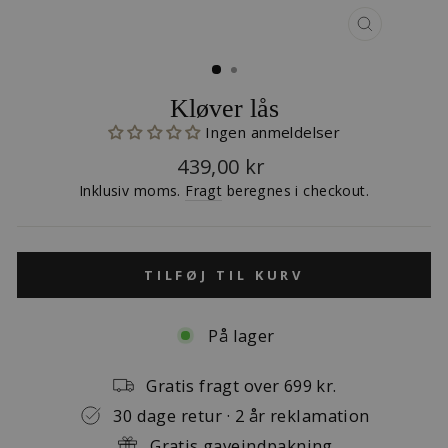
LUK
(ESC)
Kløver lås
Ingen anmeldelser
Normalpris
439,00 kr
Inklusiv moms.
Fragt
beregnes i checkout.
TILFØJ TIL KURV
På lager
Gratis fragt over 699 kr.
30 dage retur · 2 år reklamation
Gratis gaveindpakning