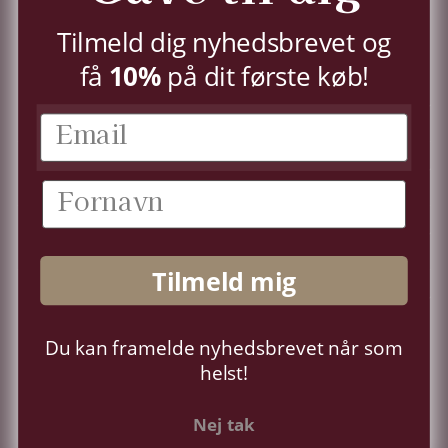
TILMELD
Tilmeld dig nyhedsbrevet og
få
10%
på dit første køb!
KUNDESERVICE
KONTO
OM OS
Tilmeld mig
FØLG OS
Du kan framelde nyhedsbrevet når som
Sprog
Dansk
helst!
Nej tak