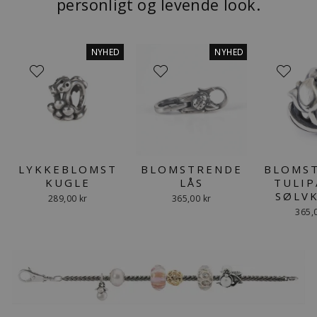
personligt og levende look.
NYHED
NYHED
LYKKEBLOMST
BLOMSTRENDE
BLOMS
KUGLE
LÅS
TULIP
SØLV
289,00 kr
365,00 kr
365,