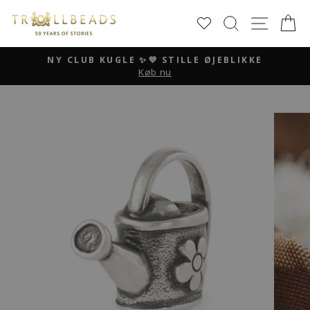
Skip
SØG
SIDE 
K
to
content
NY CLUB KUGLE ✨💜 STILLE ØJEBLIKKE
Køb nu
Pause
slideshow