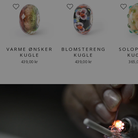
VARME ØNSKER
BLOMSTERENG
SOLO
KUGLE
KUGLE
KU
439,00 kr
439,00 kr
365,