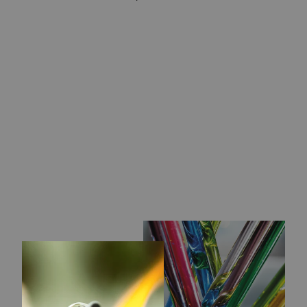
LYS & TÆPPE
KUGLE
439,00 kr