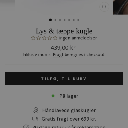
LUK
(ESC)
Lys & tæppe kugle
Ingen anmeldelser
Normalpris
439,00 kr
Inklusiv moms.
Fragt
beregnes i checkout.
TILFØJ TIL KURV
På lager
Håndlavede glaskugler
Gratis fragt over 699 kr.
30 dage retur · 2 år reklamation