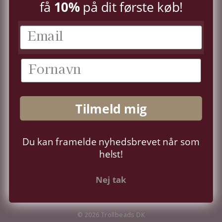
få
10%
på dit første køb!
KUNDESERVICE
KONTO
OM OS
Tilmeld mig
FØLG OS
Du kan framelde nyhedsbrevet når som
Sprog
Dansk
helst!
Nej tak
© 2026 Trollbeads DK