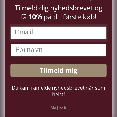
TILMELD
Tilmeld dig nyhedsbrevet og
få
10%
på dit første køb!
KUNDESERVICE
KONTO
OM OS
Tilmeld mig
FØLG OS
Du kan framelde nyhedsbrevet når som
Sprog
Dansk
helst!
Nej tak