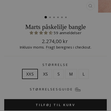
LUK
(ESC)
Marts påskelilje bangle
59 anmeldelser
Normalpris
2.274,00 kr
Inklusiv moms.
Fragt
beregnes i checkout.
STØRRELSE
XXS
XS
S
M
L
STØRRELSESGUIDE
TILFØJ TIL KURV