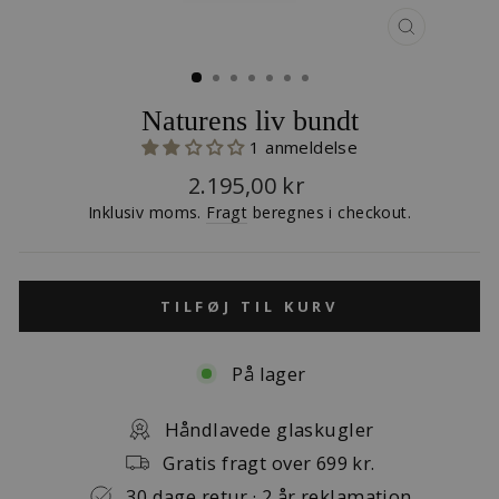
LUK
(ESC)
Naturens liv bundt
1 anmeldelse
Normalpris
2.195,00 kr
Inklusiv moms.
Fragt
beregnes i checkout.
TILFØJ TIL KURV
På lager
Håndlavede glaskugler
Gratis fragt over 699 kr.
30 dage retur · 2 år reklamation