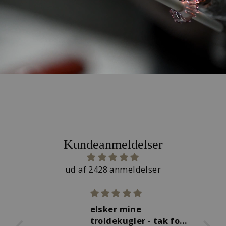
Kundeanmeldelser
ud af 2428 anmeldelser
Flotte smykker
 for
Min kæreste elsker