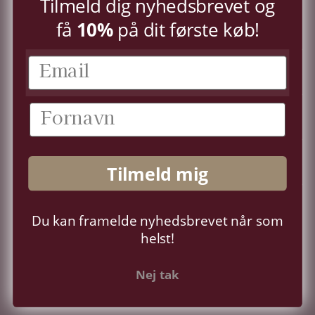
Tilmeld dig nyhedsbrevet og
få
10%
på dit første køb!
KUNDESERVICE
KONTO
OM OS
Tilmeld mig
FØLG OS
Du kan framelde nyhedsbrevet når som
Sprog
Dansk
helst!
Nej tak