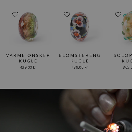
VARME ØNSKER
BLOMSTERENG
SOLO
KUGLE
KUGLE
KU
439,00 kr
439,00 kr
365,