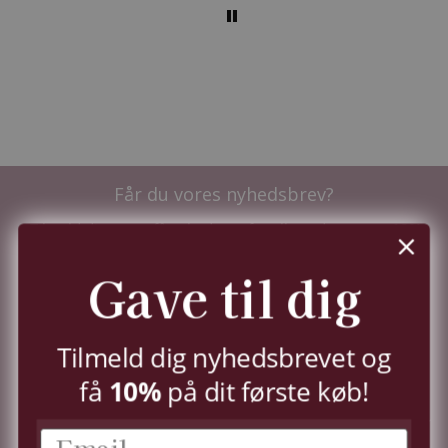
Får du vores nyhedsbrev?
Tilmeld dig nu og få nyhederne før alle andre - samt
10%
i velkomstrabat.
Du kan til enhver tid trække dit samtykke tilbage,
Gave til dig
jf.
persondatapolitik.
TILMELD
Tilmeld dig nyhedsbrevet og
få
10%
på dit første køb!
KUNDESERVICE