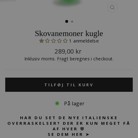
LUK
(ESC)
Skovanemoner kugle
1 anmeldelse
Normalpris
289,00 kr
Inklusiv moms.
Fragt
beregnes i checkout.
TILFØJ TIL KURV
På lager
HAR DU SET DE NYE ITALIENSKE
OVERRASKELSER? DER ER KUN MEGET FÅ
AF HVER 🌸
SE DEM HER ➤