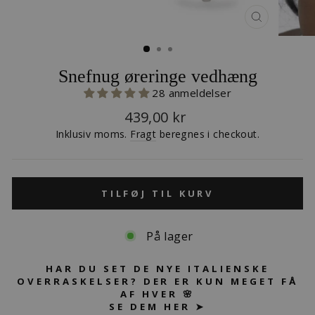
LUK
(ESC)
Snefnug øreringe vedhæng
28 anmeldelser
Normalpris
439,00 kr
Inklusiv moms.
Fragt
beregnes i checkout.
TILFØJ TIL KURV
På lager
HAR DU SET DE NYE ITALIENSKE
OVERRASKELSER? DER ER KUN MEGET FÅ
AF HVER 🌸
SE DEM HER ➤