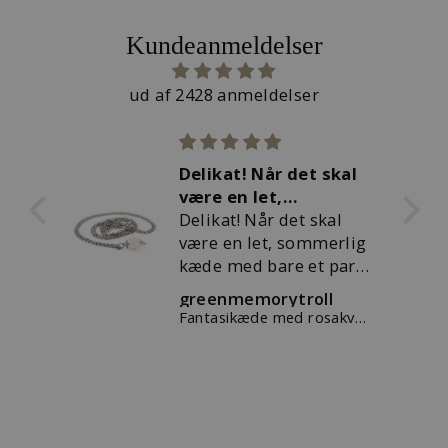
Kundeanmeldelser
ud af 2428 anmeldelser
elikat! Når det skal
elsker mine
ære en let,
troldekugler - 
ommerlig kæde
elikat! Når det skal
hurtig og
elsker mine
ære en let, sommerlig
troldekugler - t
æde med bare et par
hurtig og sikke
f favoritkuglerne på,
levering
reenmemorytroll
Laila Houlberg
å er denne mit
Fantasikæde med rosakvarts
Trollbeads DK
ørstevalg.