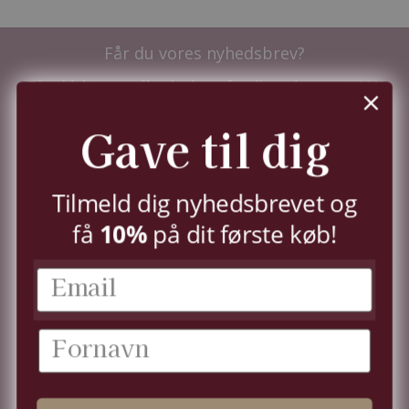
Får du vores nyhedsbrev?
Tilmeld dig nu og få nyhederne før alle andre - samt
10%
i velkomstrabat.
Du kan til enhver tid trække dit samtykke tilbage,
Gave til dig
jf.
persondatapolitik.
TILMELD
Tilmeld dig nyhedsbrevet og
10%
få
på dit første køb!
KUNDESERVICE
KONTO
OM OS