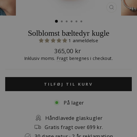
LUK
(ESC)
Solblomst bæltedyr kugle
1 anmeldelse
Normalpris
365,00 kr
Inklusiv moms.
Fragt
beregnes i checkout.
TILFØJ TIL KURV
På lager
Håndlavede glaskugler
Gratis fragt over 699 kr.
30 dage retur · 2 år reklamation