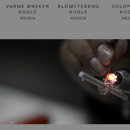
VARME ØNSKER
BLOMSTERENG
SOLO
KUGLE
KUGLE
KU
439,00 kr
439,00 kr
365,