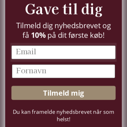
Gave til dig
jf.
persondatapolitik.
TILMELD
Tilmeld dig nyhedsbrevet og
få
10%
på dit første køb!
KUNDESERVICE
KONTO
OM OS
Tilmeld mig
FØLG OS
Du kan framelde nyhedsbrevet når som
Sprog
Dansk
helst!