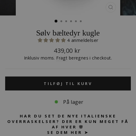
LUK
(ESC)
Sølv bæltedyr kugle
4 anmeldelser
Normalpris
439,00 kr
Inklusiv moms.
Fragt
beregnes i checkout.
TILFØJ TIL KURV
På lager
HAR DU SET DE NYE ITALIENSKE
OVERRASKELSER? DER ER KUN MEGET FÅ
AF HVER 🌸
SE DEM HER ➤