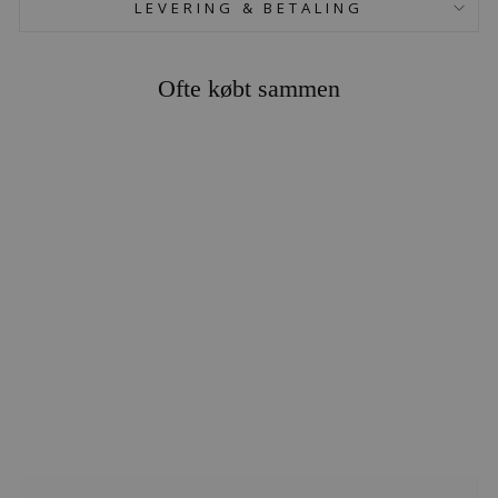
LEVERING & BETALING
Ofte købt sammen
SØLV
BÆLTEDYR
KUGLE
439,00 kr