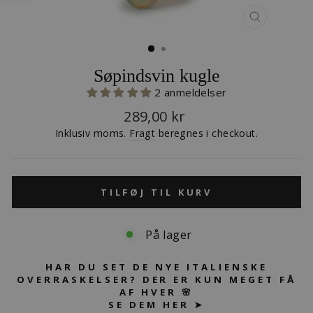
LUK
(ESC)
Søpindsvin kugle
2 anmeldelser
Normalpris
289,00 kr
Inklusiv moms.
Fragt
beregnes i checkout.
TILFØJ TIL KURV
På lager
HAR DU SET DE NYE ITALIENSKE
OVERRASKELSER? DER ER KUN MEGET FÅ
AF HVER 🌸
SE DEM HER ➤