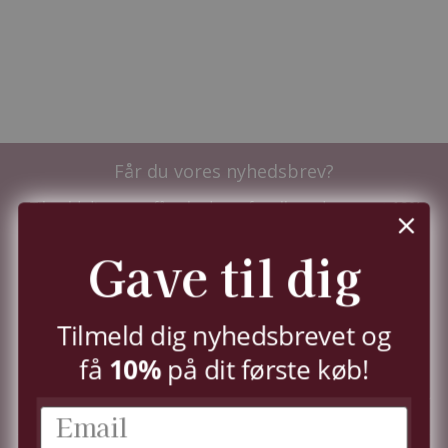
Får du vores nyhedsbrev?
Tilmeld dig nu og få nyhederne før alle andre - samt
10%
i velkomstrabat.
Du kan til enhver tid trække dit samtykke tilbage,
Gave til dig
jf.
persondatapolitik.
TILMELD
Tilmeld dig nyhedsbrevet og
10%
få
på dit første køb!
KUNDESERVICE