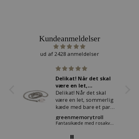
Kundeanmeldelser
ud af 2428 anmeldelser
Delikat! Når det skal
elsker
være en let,
troldek
sommerlig kæde
Delikat! Når det skal
hurtig
elsker
være en let, sommerlig
troldek
kæde med bare et par
hurtig 
af favoritkuglerne på,
leverin
greenmemorytroll
Laila 
så er denne mit
Fantasikæde med rosakvarts
Trollbe
førstevalg.