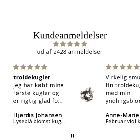
Kundeanmeldelser
ud af 2428 anmeldelser
troldekugler
Virkelig sm
jeg har købt mine
fin troldeku
første kugler og
med min
er rigtig glad for
yndlingsbl
dem.
Alt efter bo
Hjørdis Johansen
Anne-Marie
hurtig og g
Lyseblå blomst kugle
Februar viol 
handel 💜