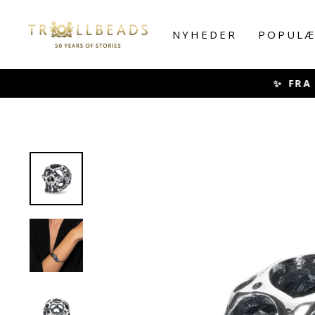
Skip
to
NYHEDER
POPULÆ
content
✨ FRA