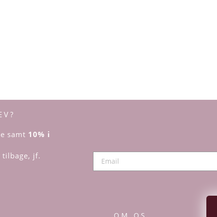
EV?
dre samt
10% i
tilbage, jf.
OM OS