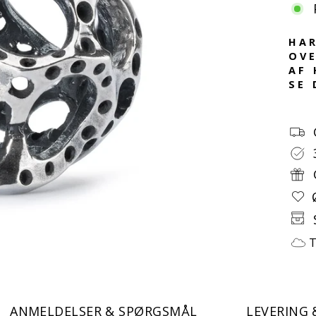
HAR
OVE
AF 
SE 
T
ANMELDELSER & SPØRGSMÅL
LEVERING 