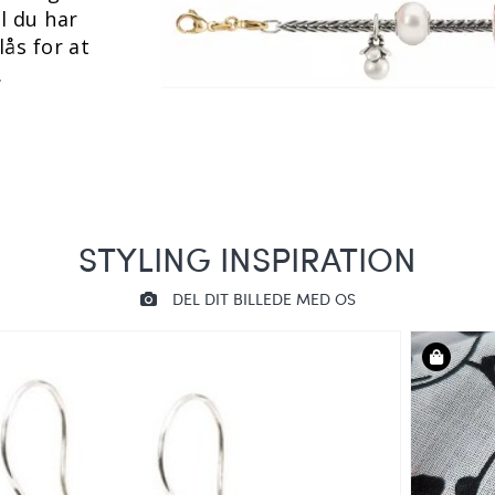
il du har
lås for at
.