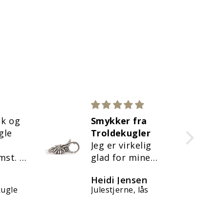
uk og
Smykker fra
gle
Troldekugler
Jeg er virkelig
omst.
glad for mine
gen,
smykker fra
Heidi Jensen
od
Troldekugler.
kugle
Julestjerne, lås
De holder For
evigt - både i stil
og materialer 🥰.