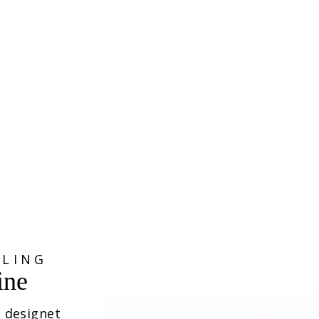
LLING
ine
 designet