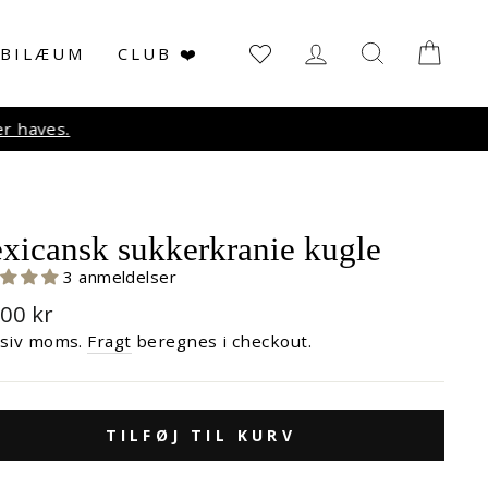
LOG IN
SØG
KUR
UBILÆUM
CLUB ❤️
r haves.
xicansk sukkerkranie kugle
3 anmeldelser
malpris
,00 kr
usiv moms.
Fragt
beregnes i checkout.
TILFØJ TIL KURV