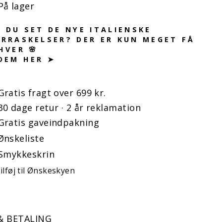
På lager
 DU SET DE NYE ITALIENSKE
RRASKELSER? DER ER KUN MEGET FÅ
HVER 🌸
DEM HER ➤
Gratis fragt over 699 kr.
30 dage retur · 2 år reklamation
Gratis gaveindpakning
Ønskeliste
Smykkeskrin
ilføj til Ønskeskyen
& BETALING