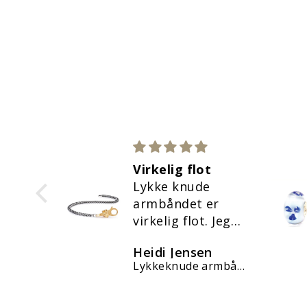
ykker
Virkelig flot
te
Lykke knude
s
armbåndet er
ykker
virkelig flot. Jeg
er virkelig tilfreds
rsen
Heidi Jensen
med mit køb ❤️
Kærlighed & omsorg kugle
Lykkeknude armbånd, forgyldt