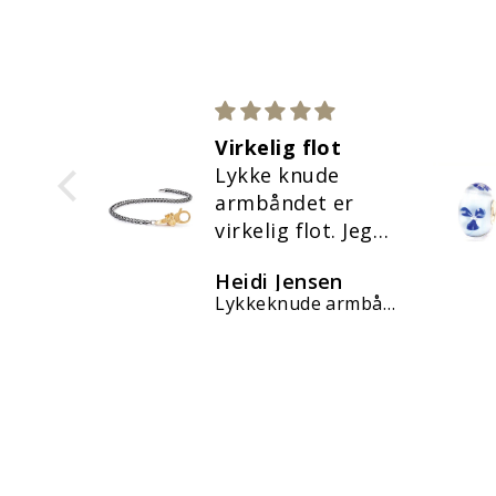
ykker
Virkelig flot
te
Lykke knude
s
armbåndet er
ykker
virkelig flot. Jeg
er virkelig tilfreds
rsen
Heidi Jensen
med mit køb ❤️
Kærlighed & omsorg kugle
Lykkeknude armbånd, forgyldt