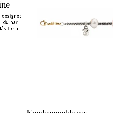
ine
 designet
il du har
lås for at
.
Kundeanmeldelser