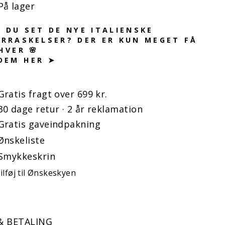
På lager
 DU SET DE NYE ITALIENSKE
RRASKELSER? DER ER KUN MEGET FÅ
HVER 🌸
DEM HER ➤
Gratis fragt over 699 kr.
30 dage retur · 2 år reklamation
Gratis gaveindpakning
Ønskeliste
Smykkeskrin
ilføj til Ønskeskyen
& BETALING