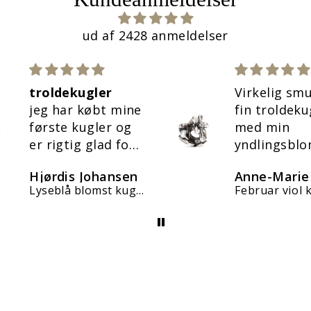
ud af 2428 anmeldelser
troldekugler
Virkelig sm
jeg har købt mine
fin troldeku
første kugler og
med min
er rigtig glad for
yndlingsbl
dem.
Alt efter bo
Hjørdis Johansen
Anne-Marie
hurtig og g
Lyseblå blomst kugle
Februar viol 
handel 💜