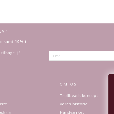
EV?
dre samt
10% i
tilbage, jf.
OM OS
Trollbeads koncept
iste
Vores historie
eskrin
Håndværket