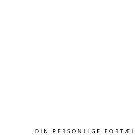
MODSÆTNINGER MØDES
KUGLE
365,00 kr
DIN PERSONLIGE FORTÆ