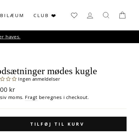
LOG IN
SØG
KUR
UBILÆUM
CLUB ❤️
r haves.
dsætninger mødes kugle
Ingen anmeldelser
malpris
,00 kr
usiv moms.
Fragt
beregnes i checkout.
TILFØJ TIL KURV