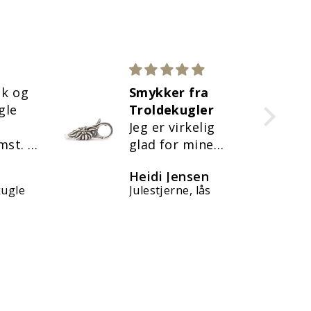
uk og
Smykker fra
gle
Troldekugler
Jeg er virkelig
omst.
glad for mine
gen,
smykker fra
Heidi Jensen
od
Troldekugler.
kugle
Julestjerne, lås
De holder For
evigt - både i stil
og materialer 🥰.