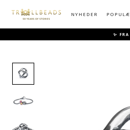
Skip
to
NYHEDER
POPULÆ
content
✨ FRA